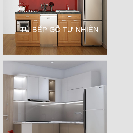
TỦ BẾP GỖ TỰ NHIÊN