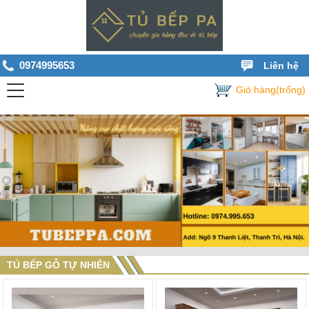
0974995653
Liên hệ
Giỏ hàng(trống)
TỦ BẾP GỖ TỰ NHIÊN