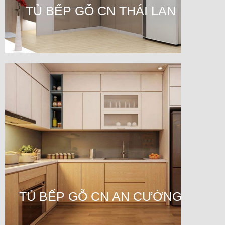
TỦ BẾP GỖ CN THÁI LAN
TỦ BẾP GỖ CN AN CƯỜNG