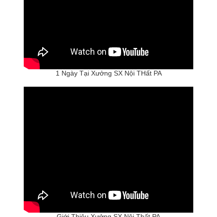
1 Ngày Tại Xưởng SX Nội THất PA
Giới Thiệu Xưởng SX Nội Thất PA